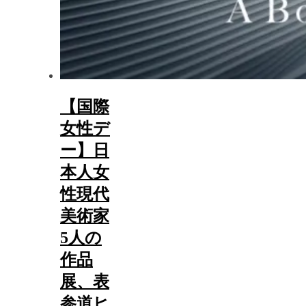
【国際
女性デ
ー】日
本人女
性現代
美術家
5人の
作品
展、表
参道ヒ