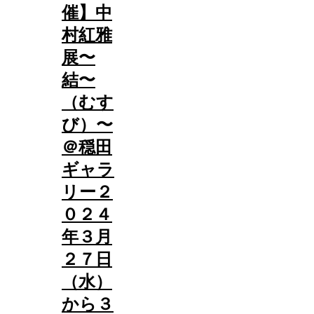
催】中
村紅雅
展〜
結〜
（むす
び）〜
＠穏田
ギャラ
リー２
０２４
年３月
２７日
（水）
から３