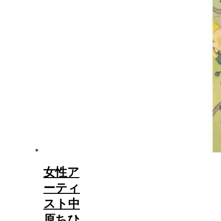
女性ア
ーティ
スト中
原ちひ