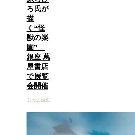
ろ氏が
描
く“怪
獣の楽
園”
銀座 蔦
屋書店
で展覧
会開催
もっと読む