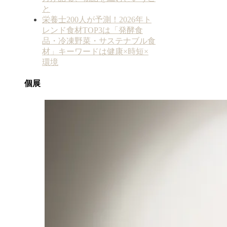
と
栄養士200人が予測！2026年ト
レンド食材TOP3は「発酵食
品・冷凍野菜・サステナブル食
材」キーワードは健康×時短×
環境
個展