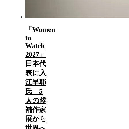
「Women
to
Watch
2027」
日本代
表に入
江早耶
氏 5
人の候
補作家
展から
世界へ