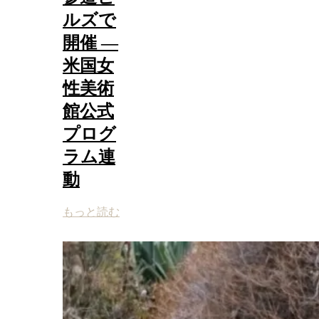
ルズで
開催 ―
米国女
性美術
館公式
プログ
ラム連
動
もっと読む