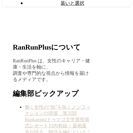
装いと選択
RanRunPlusについて
RanRunPlus は、女性のキャリア・健
康・生活を軸に、
調査や専門的な視点から情報を届け
るメディアです。
編集部ピックアップ
働く女性の“知”を拓くノンフィ
クションの現場 第35回
Bunkamuraドゥマゴ文学賞授賞
式レポート川内有緒 × 最相葉
月が語る、物語を編むというこ