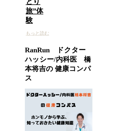
とり
旅”体
験
もっと読む
RanRun ドクター
ハッシー/内科医 橋
本将吉の 健康コンパ
ス