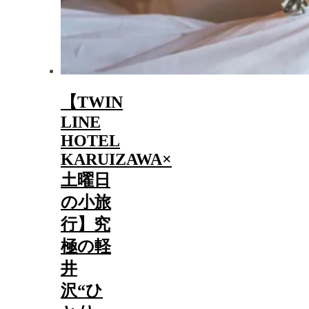
【TWIN
LINE
HOTEL
KARUIZAWA×
土曜日
の小旅
行】究
極の軽
井
沢“ひ