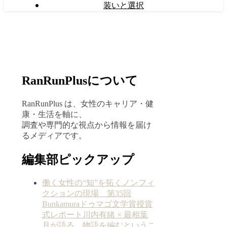
装いと選択
RanRunPlusについて
RanRunPlus は、女性のキャリア・健
康・生活を軸に、
調査や専門的な視点から情報を届け
るメディアです。
編集部ピックアップ
働く女性の“知”を拓くノンフィ
クションの現場 第35回
Bunkamuraドゥマゴ文学賞授賞
式レポート川内有緒 × 最相葉
月が語る、物語を編むというこ