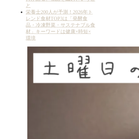
と
栄養士200人が予測！2026年ト
レンド食材TOP3は「発酵食
品・冷凍野菜・サステナブル食
材」キーワードは健康×時短×
環境