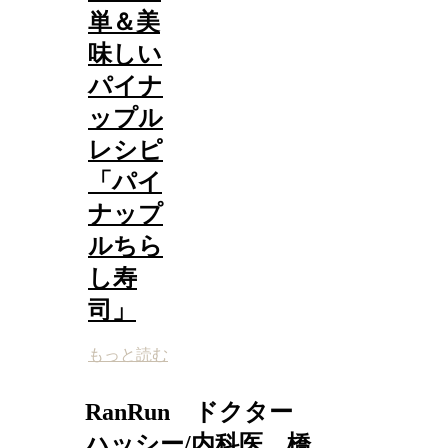
単＆美
味しい
パイナ
ップル
レシピ
「パイ
ナップ
ルちら
し寿
司」
もっと読む
RanRun ドクター
ハッシー/内科医 橋