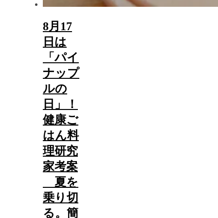
8月17
日は
「パイ
ナップ
ルの
日」！
健康ご
はん料
理研究
家考案
夏を
乗り切
る。簡