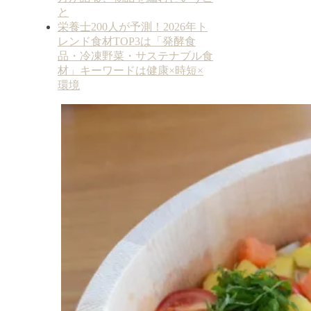
と
栄養士200人が予測！2026年ト
レンド食材TOP3は「発酵食
品・冷凍野菜・サステナブル食
材」キーワードは健康×時短×
環境