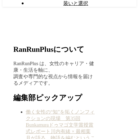
装いと選択
RanRunPlusについて
RanRunPlus は、女性のキャリア・健
康・生活を軸に、
調査や専門的な視点から情報を届け
るメディアです。
編集部ピックアップ
働く女性の“知”を拓くノンフィ
クションの現場 第35回
Bunkamuraドゥマゴ文学賞授賞
式レポート川内有緒 × 最相葉
月が語る、物語を編むというこ