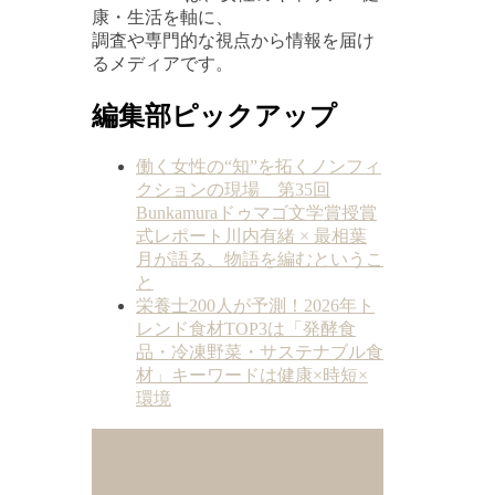
康・生活を軸に、
調査や専門的な視点から情報を届け
るメディアです。
編集部ピックアップ
働く女性の“知”を拓くノンフィ
クションの現場 第35回
Bunkamuraドゥマゴ文学賞授賞
式レポート川内有緒 × 最相葉
月が語る、物語を編むというこ
と
栄養士200人が予測！2026年ト
レンド食材TOP3は「発酵食
品・冷凍野菜・サステナブル食
材」キーワードは健康×時短×
環境