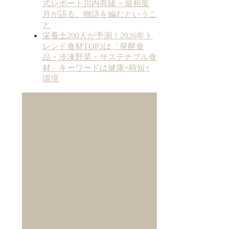
式レポート川内有緒 × 最相葉
月が語る、物語を編むというこ
と
栄養士200人が予測！2026年ト
レンド食材TOP3は「発酵食
品・冷凍野菜・サステナブル食
材」キーワードは健康×時短×
環境