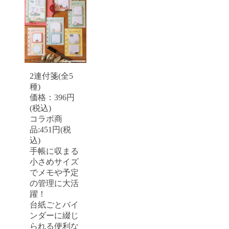
2連付箋(全5
種)
価格：396円
(税込)
コラボ商
品:451円(税
込)
手帳に収まる
小さめサイズ
でメモや予定
の管理に大活
躍！
台紙ごとバイ
ンダーに綴じ
られる便利な