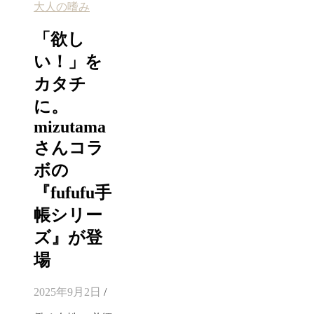
大人の嗜み
「欲し
い！」を
カタチ
に。
mizutama
さんコラ
ボの
『fufufu手
帳シリー
ズ』が登
場
2025年9月2日
/