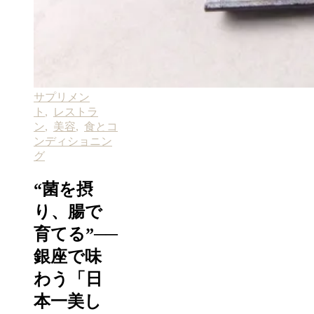
サプリメン
ト
,
レストラ
ン
,
美容
,
食とコ
ンディショニン
グ
“菌を摂
り、腸で
育てる”──
銀座で味
わう「日
本一美し