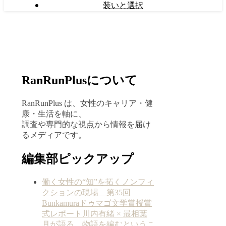
装いと選択
RanRunPlusについて
RanRunPlus は、女性のキャリア・健
康・生活を軸に、
調査や専門的な視点から情報を届け
るメディアです。
編集部ピックアップ
働く女性の“知”を拓くノンフィ
クションの現場 第35回
Bunkamuraドゥマゴ文学賞授賞
式レポート川内有緒 × 最相葉
月が語る、物語を編むというこ