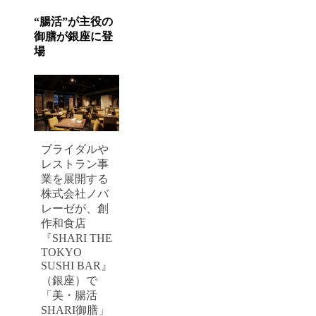
“腸活”が主役の
御膳が銀座に登
場
ブライダルや
レストラン事
業を展開する
株式会社ノバ
レーゼが、創
作和食店
『SHARI THE
TOKYO
SUSHI BAR』
（銀座）で
「美・腸活
SHARI御膳」