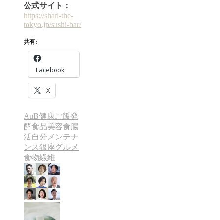
公式サイト：
https://shari-the-
tokyo.jp/sushi-bar/
共有:
Facebook
X
AuB
健康ご飯
発
酵食品
美容食
腸
活
自分メンテナ
ンス
銀座グルメ
食物繊維