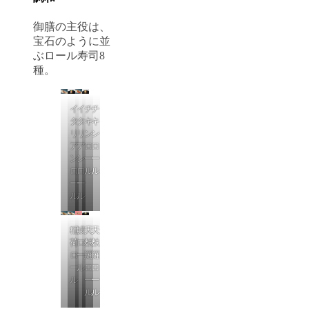
御膳の主役は、
宝石のように並
ぶロール寿司8
種。
イ
イ
チ
チ
タ
タ
キ
キ
リ
リ
ン
ン
ア
ア
ロ
ロ
ン
ン
ー
ー
ロ
ロ
ル
ル
ー
ー
ル
ル
稲
鰻
天
天
荷
ロ
麩
麩
ロ
ー
羅
羅
ー
ル
ロ
ロ
ル
ー
ー
ル
ル