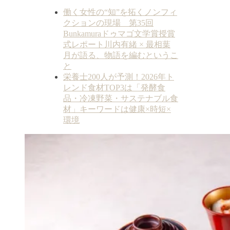
働く女性の“知”を拓くノンフィ
クションの現場 第35回
Bunkamuraドゥマゴ文学賞授賞
式レポート川内有緒 × 最相葉
月が語る、物語を編むというこ
と
栄養士200人が予測！2026年ト
レンド食材TOP3は「発酵食
品・冷凍野菜・サステナブル食
材」キーワードは健康×時短×
環境