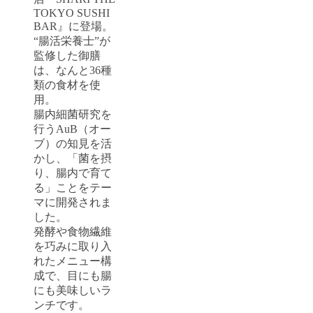
TOKYO SUSHI
BAR』に登場。
“腸活栄養士”が
監修した御膳
は、なんと36種
類の食材を使
用。
腸内細菌研究を
行うAuB（オー
ブ）の知見を活
かし、「菌を摂
り、腸内で育て
る」ことをテー
マに開発されま
した。
発酵や食物繊維
を巧みに取り入
れたメニュー構
成で、目にも腸
にも美味しいラ
ンチです。