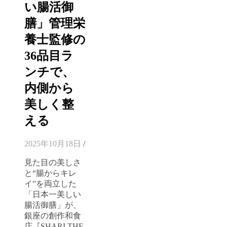
い腸活御
膳」管理栄
養士監修の
36品目ラ
ンチで、
内側から
美しく整
える
2025年10月18日
/
見た目の美しさ
と“腸からキレ
イ”を両立した
「日本一美しい
腸活御膳」が、
銀座の創作和食
店『SHARI THE