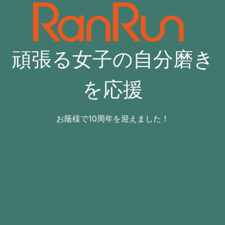
コ
ン
テ
ン
頑張る女子の自分磨き
ツ
へ
ス
を応援
キ
ッ
プ
お蔭様で10周年を迎えました！