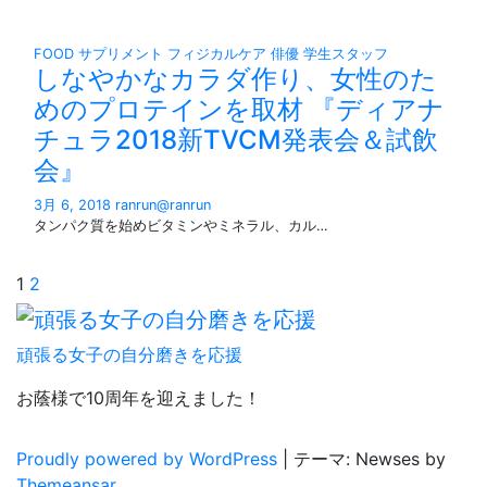
FOOD
サプリメント
フィジカルケア
俳優
学生スタッフ
しなやかなカラダ作り、女性のた
めのプロテインを取材 『ディアナ
チュラ2018新TVCM発表会＆試飲
会』
3月 6, 2018
ranrun@ranrun
タンパク質を始めビタミンやミネラル、カル…
投
1
2
稿
頑張る女子の自分磨きを応援
の
お蔭様で10周年を迎えました！
ペ
ー
Proudly powered by WordPress
|
テーマ: Newses by
Themeansar
。