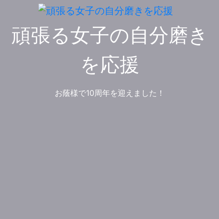
コ
ン
頑張る女子の自分磨き
テ
ン
ツ
を応援
へ
ス
キ
お蔭様で10周年を迎えました！
ッ
プ