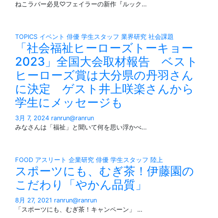
ねこラバー必見♡フェイラーの新作『ルック…
TOPICS
イベント
俳優
学生スタッフ
業界研究
社会課題
「社会福祉ヒーローズトーキョー
2023」全国大会取材報告 ベスト
ヒーローズ賞は大分県の丹羽さん
に決定 ゲスト井上咲楽さんから
学生にメッセージも
3月 7, 2024
ranrun@ranrun
みなさんは「福祉」と聞いて何を思い浮かべ…
FOOD
アスリート
企業研究
俳優
学生スタッフ
陸上
スポーツにも、むぎ茶！伊藤園の
こだわり「やかん品質」
8月 27, 2021
ranrun@ranrun
「スポーツにも、むぎ茶！キャンペーン」 …