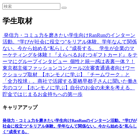
学生取材
発信力・コミュ力を磨きたい学生向けRanRunのインターン
活動。“学びが社会に役立つ”をリアル体験。学年なんて関係
ない。今から始める“私らしく”成長する。
学生が企業のマ
ーケティングを体験！『えらべるおむつギフトカード』をテ
ーマにグループインタビュー
個性と統一感は表裏一体？！
東京都主催ファッションコンクール2次審査通過者向けワー
クショップ取材
【ホンモノに学ぶ】「チームワーク」と
「全力投球」。商社で活躍する栗栖早都子さんに聞いた働き
方のコツ
【ホンモノに学ぶ】自分のお金の未来を考える、
貯金ではじまるお金持ちへの第一歩
キャリアアップ
発信力・コミュ力を磨きたい学生向けRanRunのインターン活動。“学びが
社会に役立つ”をリアル体験。学年なんて関係ない。今から始める“私らし
く”成長する。