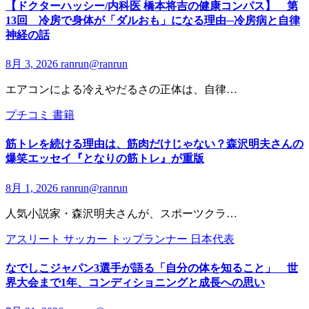
【ドクターハッシー/内科医 橋本将吉の健康コンパス】 第
13回 冷房で身体が「ダルおも」になる理由─冷房病と自律
神経の話
8月 3, 2026
ranrun@ranrun
エアコンによる冷えやだるさの正体は、自律…
プチコミ
書籍
筋トレを続ける理由は、筋肉だけじゃない？森沢明夫さんの
爆笑エッセイ『となりの筋トレ』が重版
8月 1, 2026
ranrun@ranrun
人気小説家・森沢明夫さんが、スポーツクラ…
アスリート
サッカー
トップランナー
日本代表
なでしこジャパン3選手が語る「自分の体を知ること」 世
界大会まで1年、コンディショニングと成長への思い