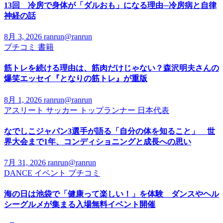
13回 冷房で身体が「ダルおも」になる理由─冷房病と自律
神経の話
8月 3, 2026
ranrun@ranrun
プチコミ
書籍
筋トレを続ける理由は、筋肉だけじゃない？森沢明夫さんの
爆笑エッセイ『となりの筋トレ』が重版
8月 1, 2026
ranrun@ranrun
アスリート
サッカー
トップランナー
日本代表
なでしこジャパン3選手が語る「自分の体を知ること」 世
界大会まで1年、コンディショニングと成長への思い
7月 31, 2026
ranrun@ranrun
DANCE
イベント
プチコミ
海の日は池袋で「健康って楽しい！」を体験 ダンスやヘル
シーグルメが集まる入場無料イベント開催