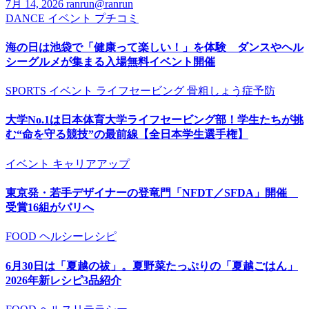
7月 14, 2026
ranrun@ranrun
DANCE
イベント
プチコミ
海の日は池袋で「健康って楽しい！」を体験 ダンスやヘル
シーグルメが集まる入場無料イベント開催
SPORTS
イベント
ライフセービング
骨粗しょう症予防
大学No.1は日本体育大学ライフセービング部！学生たちが挑
む“命を守る競技”の最前線【全日本学生選手権】
イベント
キャリアアップ
東京発・若手デザイナーの登竜門「NFDT／SFDA」開催
受賞16組がパリへ
FOOD
ヘルシーレシピ
6月30日は「夏越の祓」。夏野菜たっぷりの「夏越ごはん」
2026年新レシピ3品紹介