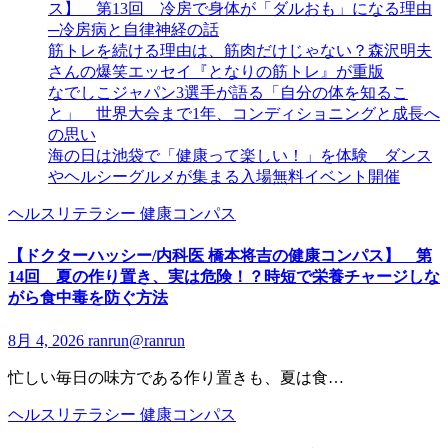
ス】 第13回 冷房で身体が「ダルおも」になる理由
─冷房病と自律神経の話
筋トレを続ける理由は、筋肉だけじゃない？森沢明夫
さんの爆笑エッセイ『となりの筋トレ』が重版
なでしこジャパン3選手が語る「自分の体を知るこ
と」 世界大会まで1年、コンディショニングと成長へ
の思い
海の日は池袋で「健康って楽しい！」を体験 ダンス
やヘルシーグルメが集まる入場無料イベント開催
ヘルスリテラシー
健康コンパス
【ドクターハッシー/内科医 橋本将吉の健康コンパス】 第
14回 夏の作り置き、実は危険！？時短で栄養チャージしな
がら食中毒を防ぐ方法
8月 4, 2026
ranrun@ranrun
忙しい毎日の味方である作り置きも、夏は食…
ヘルスリテラシー
健康コンパス