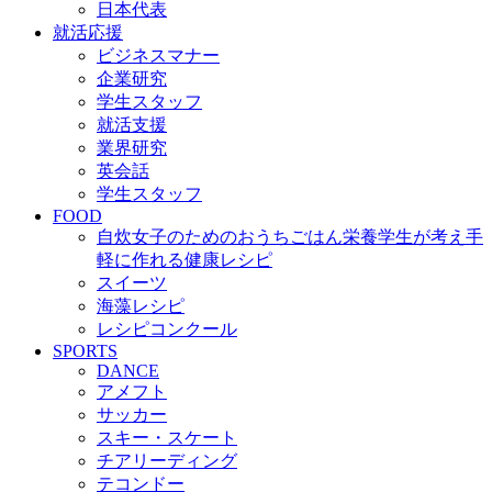
日本代表
就活応援
ビジネスマナー
企業研究
学生スタッフ
就活支援
業界研究
英会話
学生スタッフ
FOOD
自炊女子のためのおうちごはん
栄養学生が考え手
軽に作れる健康レシピ
スイーツ
海藻レシピ
レシピコンクール
SPORTS
DANCE
アメフト
サッカー
スキー・スケート
チアリーディング
テコンドー