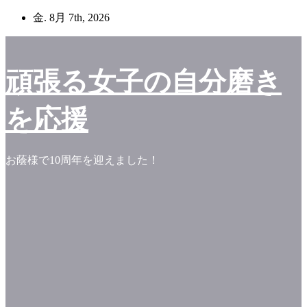
コ
金. 8月 7th, 2026
ン
テ
ン
頑張る女子の自分磨き
ツ
へ
ス
を応援
キ
ッ
プ
お蔭様で10周年を迎えました！