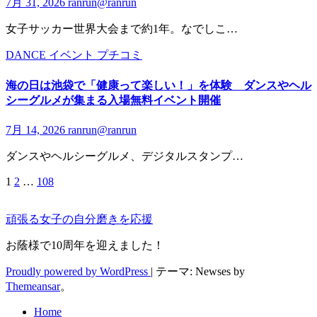
7月 31, 2026
ranrun@ranrun
女子サッカー世界大会まで約1年。なでしこ…
DANCE
イベント
プチコミ
海の日は池袋で「健康って楽しい！」を体験 ダンスやヘル
シーグルメが集まる入場無料イベント開催
7月 14, 2026
ranrun@ranrun
ダンスやヘルシーグルメ、デジタルスタンプ…
1
2
…
108
投
稿
頑張る女子の自分磨きを応援
の
お蔭様で10周年を迎えました！
ペ
Proudly powered by WordPress
|
テーマ: Newses by
ー
Themeansar
。
ジ
Home