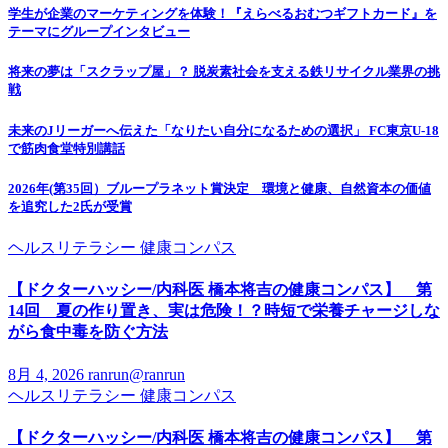
学生が企業のマーケティングを体験！『えらべるおむつギフトカード』を
テーマにグループインタビュー
将来の夢は「スクラップ屋」？ 脱炭素社会を支える鉄リサイクル業界の挑
戦
未来のJリーガーへ伝えた「なりたい自分になるための選択」 FC東京U-18
で筋肉食堂特別講話
2026年(第35回）ブループラネット賞決定 環境と健康、自然資本の価値
を追究した2氏が受賞
ヘルスリテラシー
健康コンパス
【ドクターハッシー/内科医 橋本将吉の健康コンパス】 第
14回 夏の作り置き、実は危険！？時短で栄養チャージしな
がら食中毒を防ぐ方法
8月 4, 2026
ranrun@ranrun
ヘルスリテラシー
健康コンパス
【ドクターハッシー/内科医 橋本将吉の健康コンパス】 第