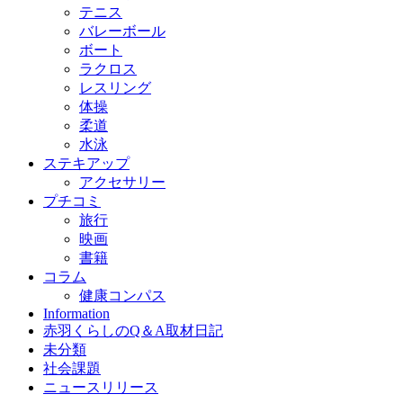
テニス
バレーボール
ボート
ラクロス
レスリング
体操
柔道
水泳
ステキアップ
アクセサリー
プチコミ
旅行
映画
書籍
コラム
健康コンパス
Information
赤羽くらしのQ＆A取材日記
未分類
社会課題
ニュースリリース