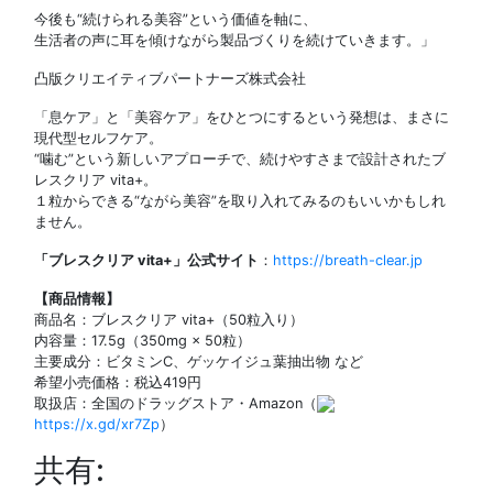
今後も“続けられる美容”という価値を軸に、
生活者の声に耳を傾けながら製品づくりを続けていきます。」
凸版クリエイティブパートナーズ株式会社
「息ケア」と「美容ケア」をひとつにするという発想は、まさに
現代型セルフケア。
“噛む”という新しいアプローチで、続けやすさまで設計されたブ
レスクリア vita+。
１粒からできる“ながら美容”を取り入れてみるのもいいかもしれ
ません。
「ブレスクリア vita+」公式サイト
：
https://breath-clear.jp
【商品情報】
商品名：ブレスクリア vita+（50粒入り）
内容量：17.5g（350mg × 50粒）
主要成分：ビタミンC、ゲッケイジュ葉抽出物 など
希望小売価格：税込419円
取扱店：全国のドラッグストア・Amazon（
https://x.gd/xr7Zp
）
共有: