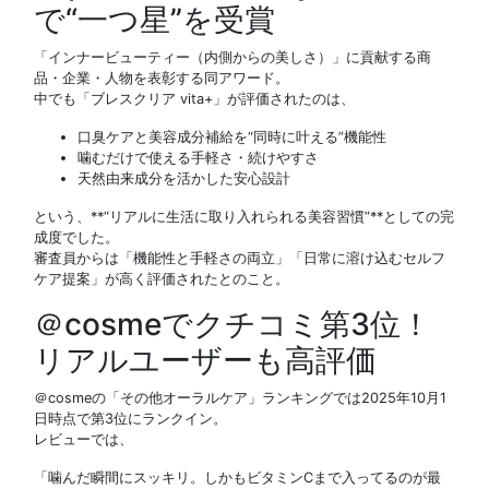
で“一つ星”を受賞
「インナービューティー（内側からの美しさ）」に貢献する商
品・企業・人物を表彰する同アワード。
中でも「ブレスクリア vita+」が評価されたのは、
口臭ケアと美容成分補給を“同時に叶える”機能性
噛むだけで使える手軽さ・続けやすさ
天然由来成分を活かした安心設計
という、**“リアルに生活に取り入れられる美容習慣”**としての完
成度でした。
審査員からは「機能性と手軽さの両立」「日常に溶け込むセルフ
ケア提案」が高く評価されたとのこと。
＠cosmeでクチコミ第3位！
リアルユーザーも高評価
＠cosmeの「その他オーラルケア」ランキングでは2025年10月1
日時点で第3位にランクイン。
レビューでは、
「噛んだ瞬間にスッキリ。しかもビタミンCまで入ってるのが最