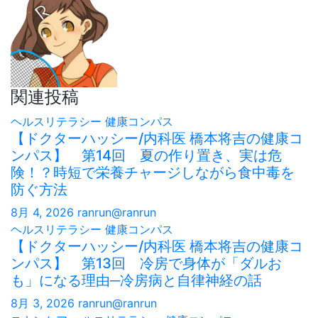
ゲ
ー
シ
ョ
関連投稿
ン
ヘルスリテラシー
健康コンパス
【ドクターハッシー/内科医 橋本将吉の健康コ
ンパス】 第14回 夏の作り置き、実は危
険！？時短で栄養チャージしながら食中毒を
防ぐ方法
8月 4, 2026
ranrun@ranrun
ヘルスリテラシー
健康コンパス
【ドクターハッシー/内科医 橋本将吉の健康コ
ンパス】 第13回 冷房で身体が「ダルお
も」になる理由─冷房病と自律神経の話
8月 3, 2026
ranrun@ranrun