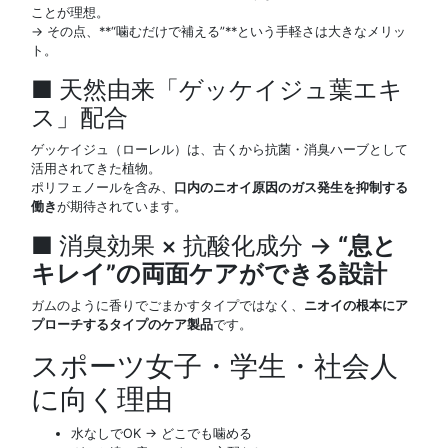
ことが理想。
→ その点、**“噛むだけで補える”**という手軽さは大きなメリッ
ト。
■ 天然由来「ゲッケイジュ葉エキ
ス」配合
ゲッケイジュ（ローレル）は、古くから抗菌・消臭ハーブとして
活用されてきた植物。
ポリフェノールを含み、
口内のニオイ原因のガス発生を抑制する
働き
が期待されています。
■ 消臭効果 × 抗酸化成分 →
“息と
キレイ”の両面ケアができる設計
ガムのように香りでごまかすタイプではなく、
ニオイの根本にア
プローチするタイプのケア製品
です。
スポーツ女子・学生・社会人
に向く理由
水なしでOK → どこでも噛める