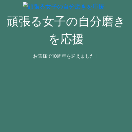
コ
ン
頑張る女子の自分磨き
テ
ン
ツ
を応援
へ
ス
キ
お蔭様で10周年を迎えました！
ッ
プ