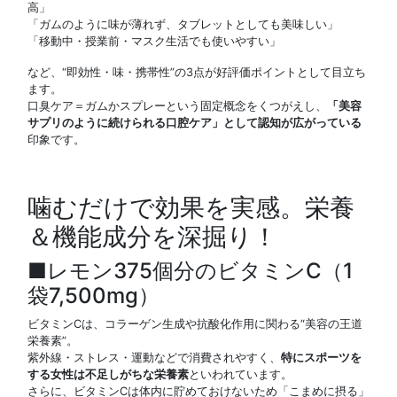
高」
「ガムのように味が薄れず、タブレットとしても美味しい」
「移動中・授業前・マスク生活でも使いやすい」
など、“即効性・味・携帯性”の3点が好評価ポイントとして目立ち
ます。
口臭ケア＝ガムかスプレーという固定概念をくつがえし、
「美容
サプリのように続けられる口腔ケア」として認知が広がっている
印象です。
噛むだけで効果を実感。栄養
＆機能成分を深掘り！
■レモン375個分のビタミンC（1
袋7,500mg）
ビタミンCは、コラーゲン生成や抗酸化作用に関わる“美容の王道
栄養素”。
紫外線・ストレス・運動などで消費されやすく、
特にスポーツを
する女性は不足しがちな栄養素
といわれています。
さらに、ビタミンCは体内に貯めておけないため「こまめに摂る」