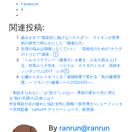
Facebook
X
関連投稿:
歯みがきで“感染症に負けないカラダ”へ ライオンが世界
初の研究で明らかにした「唾液の力」
生理の悩みは我慢しなくていい。「高校生のための“カラダ
のトリビア”講座」①
「ヘルスリテラシー（健康力）を磨き、人生の質を上げ
る」対馬ルリ子先生 バイエル カラダのミカタ 高校生
シンポジウム2017 レポ①
心臓からキレイをつくる！遠隔医療で変わる「私の健康習
慣」― リモハブ×健康ハートの日2025 ―
投
「朝起きられない」は“怠け”じゃない。季節の変わり目に増え
る“朝の不調”の正体とは？
稿
外反母趾や足の疲れに悩む女性に朗報！医学博士×シューフィッタ
ー共同監修「Lafoot® デイリーシューズ」新登場
ナ
ビ
By
ranrun@ranrun