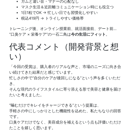
ガムと違い音・マナーの心配なし
マスク生活＆近距離コミュニケーション時にも役立つ
1日1粒でOK → 忙しい日でも習慣化しやすい
税込419円 → トライしやすい価格帯
トレーニング後、オンライン授業前、就活面接前、デート前…
“口臭ケア × 栄養ケア”の一石二鳥は
今の生活にフィット
。
代表コメント（開発背景と想
い）
「今回の受賞は、購入者のリアルな声と、市場のニーズに向き合
い続けてきた結果だと感じています。
忙しさの中で“自分のケアが後回しになる”という声を多くいただ
き、
そんな現代のライフスタイルに寄り添える形で美容と健康を届け
たいと考えました。
“噛むだけでキレイをチャージできる”という提案は、
手軽さの中にしっかりとした機能性を込めた、私たちなりの回答
です。
口臭ケアだけでなく、美容成分を補えるという点も評価いただけ
たことを嬉しく思います。