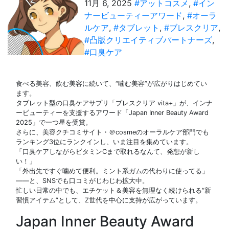
11月 6, 2025
#アットコスメ
,
#イン
ナービューティーアワード
,
#オーラ
ルケア
,
#タブレット
,
#ブレスクリア
,
#凸版クリエイティブパートナーズ
,
#口臭ケア
食べる美容、飲む美容に続いて、“噛む美容”が広がりはじめてい
ます。
タブレット型の口臭ケアサプリ「ブレスクリア vita+」が、インナ
ービューティーを支援するアワード「Japan Inner Beauty Award
2025」で一つ星を受賞。
さらに、美容クチコミサイト・＠cosmeのオーラルケア部門でも
ランキング3位にランクインし、いま注目を集めています。
「口臭ケアしながらビタミンCまで取れるなんて、発想が新し
い！」
「外出先ですぐ噛めて便利。ミント系ガムの代わりに使ってる」
――と、SNSでも口コミがじわじわ拡大中。
忙しい日常の中でも、エチケット＆美容を無理なく続けられる“新
習慣アイテム”として、Z世代を中心に支持が広がっています。
Japan Inner Beauty Award