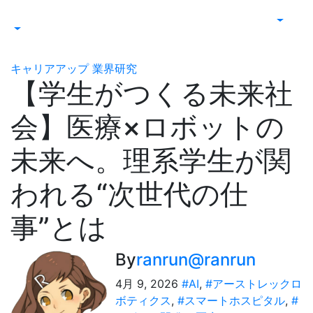
キャリアアップ
業界研究
【学生がつくる未来社
会】医療×ロボットの
未来へ。理系学生が関
われる“次世代の仕
事”とは
By
ranrun@ranrun
4月 9, 2026
#AI
,
#アーストレックロ
ボティクス
,
#スマートホスピタル
,
#