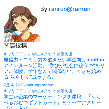
ビ
ゲ
By
ranrun@ranrun
ー
シ
ョ
ン
関連投稿
キャリアアップ
学生スタッフ
就活支援
発信力・コミュ力を磨きたい学生向けRanRun
のインターン活動。“学びが社会に役立つ”をリ
アル体験。学年なんて関係ない。今から始め
る“私らしく”成長する。
7月 4, 2026
ranrun@ranrun
キャリアアップ
学生スタッフ
就活支援
学生が企業のマーケティングを体験！『えら
べるおむつギフトカード』をテーマにグルー
プインタビュー