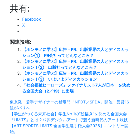
共有:
Facebook
X
関連投稿:
【ホンモノに学ぶ】広告・PR、出版業界の人とディスカッ
ション① PR会社ってどんなところ？
【ホンモノに学ぶ】広告・PR、出版業界の人とディスカッ
ション！② 出版社ってどんなところ？
【ホンモノに学ぶ】広告・PR、出版業界の人とディスカッ
ション！③ いよいよディスカッション
「社会福祉ヒーローズ」ファイナリスト7人が日本一を決め
る全国大会（2／19）に出場
投
東京発・若手デザイナーの登竜門「NFDT／SFDA」開催 受賞16
組がパリへ
稿
【学生がつくる未来社会】学生No.1の“絵描き”を決める全国大会
『LIMITS』とは？即興デジタルアートで競う新時代のアート競技
ナ
【ART SPORTS LIMITS 全国学生選手権大会2026】エントリー開
始。