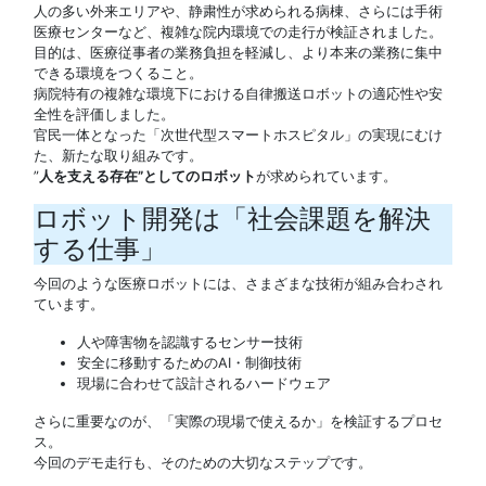
人の多い外来エリアや、静粛性が求められる病棟、さらには手術
医療センターなど、複雑な院内環境での走行が検証されました。
目的は、医療従事者の業務負担を軽減し、より本来の業務に集中
できる環境をつくること。
病院特有の複雑な環境下における自律搬送ロボットの適応性や安
全性を評価しました。
官民一体となった「次世代型スマートホスピタル」の実現にむけ
た、新たな取り組みです。
”
人を支える存在”としてのロボット
が求められています。
ロボット開発は「社会課題を解決
する仕事」
今回のような医療ロボットには、さまざまな技術が組み合わされ
ています。
人や障害物を認識するセンサー技術
安全に移動するためのAI・制御技術
現場に合わせて設計されるハードウェア
さらに重要なのが、「実際の現場で使えるか」を検証するプロセ
ス。
今回のデモ走行も、そのための大切なステップです。