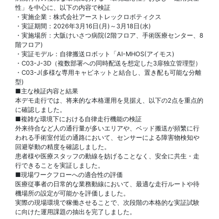
性」を中心に、以下の内容で検証
・実施企業：株式会社アーストレックロボティクス
・実証期間：2026年3月16日(月)～3月18日(水)
・実施場所：大阪けいさつ病院(2階フロア、手術医療センター、8
階フロア)
・実証モデル：自律搬送ロボット「AI-MHOS(アイモス)
・C03-J-3D（複数部署への同時配送を想定した3扉独立管理型）
・C03-J(多様な専用キャビネットと結合し、置き配も可能な分離
型)
■主な検証内容と結果
本デモ走行では、将来的な本格運用を見据え、以下の2点を重点的
に確認しました。
■複雑な環境下における自律走行機能の検証
外来待合など人の通行量が多いエリアや、ベッド搬送が頻繁に行
われる手術室付近の通路において、センサーによる障害物検知や
回避挙動の精度を確認しました。
患者様や医療スタッフの動線を妨げることなく、安全に共生・走
行できることを実証しました。
■現場ワークフローへの適合性の評価
医療従事者の日常的な業務動線において、最適な走行ルートや待
機場所の設定が可能かを評価しました。
実際の現場環境で稼働させることで、次段階の本格的な実証試験
に向けた運用課題の抽出を完了しました。