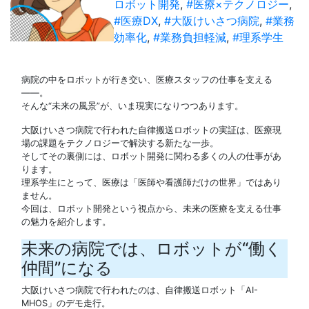
ロボット開発
,
#医療×テクノロジー
,
#医療DX
,
#大阪けいさつ病院
,
#業務
効率化
,
#業務負担軽減
,
#理系学生
病院の中をロボットが行き交い、医療スタッフの仕事を支える
――。
そんな“未来の風景”が、いま現実になりつつあります。
大阪けいさつ病院で行われた自律搬送ロボットの実証は、医療現
場の課題をテクノロジーで解決する新たな一歩。
そしてその裏側には、ロボット開発に関わる多くの人の仕事があ
ります。
理系学生にとって、医療は「医師や看護師だけの世界」ではあり
ません。
今回は、ロボット開発という視点から、未来の医療を支える仕事
の魅力を紹介します。
未来の病院では、ロボットが“働く
仲間”になる
大阪けいさつ病院で行われたのは、自律搬送ロボット「AI-
MHOS」のデモ走行。