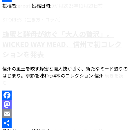
投稿者:
great
投稿日時:
9か月
2025年11月23日
前
共
有
STORIES（生き方・コラム）
蜂蜜と酵母が紡ぐ「大人の贅沢」。
WICKED WAY MEAD、信州で初コレク
ションを発表
信州の風土を映す蜂蜜と職人技が導く、新たなミード造りの
はじまり。季節を味わう4本のコレクション 信州
続きを読
む
Facebook
Mastodon
Email