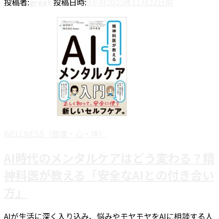
投稿者:
great
投稿日時:
9か月
2025年11月22日
前
共
有
WELLNESS（健康・心・体）
AI時代のメンタルケアはどう変わる？精
神科医が教える「安全なAIとの付き合い
方」
AIが生活に深く入り込み、悩みやモヤモヤをAIに相談する人