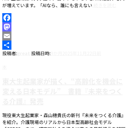
が増えています。「AIなら、誰にも言えない
続きを読む
Facebook
Mastodon
Email
投稿者:
great
投稿日時:
9か月
2025年11月22日
前
共
有
本
東大生起業家が描く、“高齢化を機会に
変える日本モデル” 書籍『未来をつく
る介護』発売
現役東大生起業家・森山穂貴氏の新刊『未来をつくる介護』
を紹介。介護現場のリアルから日本型高齢社会モデル