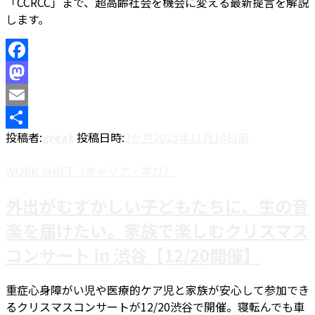
「CCRCC」まで、超高齢社会を機会に変える最新提言を解説
します。
Facebook
Mastodon
Email
投稿者:
great
投稿日時:
9か月
2025年11月14日
前
共
有
WORK SHIFT（キャリア・学び）
外出がむずかしい子どもたちに、生の音
楽を届けたい。家族で楽しむクリスマス
コンサート in 渋谷【12/20開催】
重症心身障がい児や医療的ケア児と家族が安心して参加でき
るクリスマスコンサートが12/20渋谷で開催。寝転んでも車