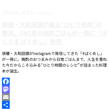
STORIES（生き方・コラム）
俳優・大和田獏が綴る“ひとり時間”の
贅沢。SNS発の晩酌ごはんが一冊に『ば
くうま ばくめし』発売
俳優・大和田獏がInstagramで発信してきた「#ばくめし」
が一冊に。晩酌のおつまみから日常ごはんまで、人生を重ね
た今だからこそ沁みる“ひとり時間のレシピ”が詰まった料理
本が誕生。
Facebook
Mastodon
Email