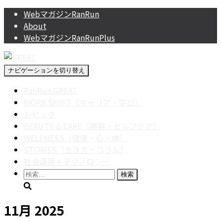
WebマガジンRanRun
About
WebマガジンRanRunPlus
ナビゲーションを切り替え
RanRun.GREAT
WORK SHIFT（キャリア・学び）
トピック
BEAUTY & CARE（美容・セルフケア）
WELLNESS（健康・心・体）
STORIES（生き方・コラム）
社会課題×テクノロジー
検
索:
11月 2025