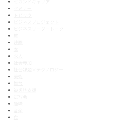
セカンドキャリア
セミナー
トピック
ビジネスプロジェクト
ビジネスリーダートーク
旅
映画
本
求人
社会参加
社会課題×テクノロジー
美術
舞台
被災地支援
試写会
趣味
音楽
食