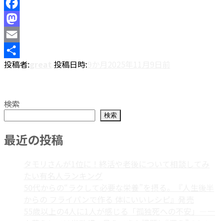
Facebook
Mastodon
Email
投稿者:
great
投稿日時:
9か月
2025年11月9日
前
共
有
検索
検索
最近の投稿
タモリさんが1位に！終活や老後について相談してみ
たい有名人ランキング
50代からの“ラクして必要な栄養”を摂る。『人生後半
からの フライパンで作る 体にいいレシピ』発売
55歳以上の4人に1人が感じる「孤独死への不安」—一