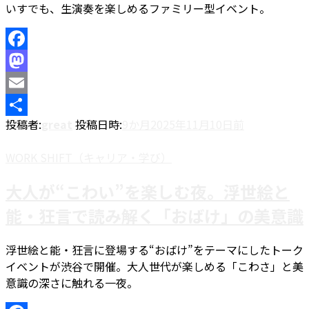
いすでも、生演奏を楽しめるファミリー型イベント。
Facebook
Mastodon
Email
投稿者:
great
投稿日時:
9か月
2025年11月10日
前
共
有
WORK SHIFT（キャリア・学び）
大人が“こわい”を楽しむ夜。浮世絵と
能・狂言で読み解く「おばけ」の美意識
浮世絵と能・狂言に登場する“おばけ”をテーマにしたトーク
イベントが渋谷で開催。大人世代が楽しめる「こわさ」と美
意識の深さに触れる一夜。