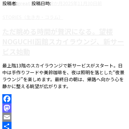
投稿者:
great
投稿日時:
8か月
2025年11月30日
前
共
有
STORIES（生き方・コラム）
ただ眺める時間が贅沢になる。望楼
NOGUCHI函館スカイラウンジ、新サー
ビス始動
最上階13階のスカイラウンジで新サービスがスタート。日
中は手作りフードや美鈴珈琲を、夜は照明を落とした“夜景
ラウンジ”を楽しめます。最終日の朝は、帰路へ向かう心を
静かに整える眺望が広がります。
Facebook
Mastodon
Email