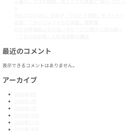
人暮らしでは半数超、見えてきた課題と“備え”のヒン
ト
円谷プロ×CCC、日本IP「ウルトラ怪獣」をアートで
拡張 「かいじゅうたちの楽園」展開催
日本の幸福度はなぜ低いのか？G7比較から読み解く
「人生の自由度」と社会信頼の構造
最近のコメント
表示できるコメントはありません。
アーカイブ
2026年4月
2026年3月
2026年1月
2025年12月
2025年11月
2025年10月