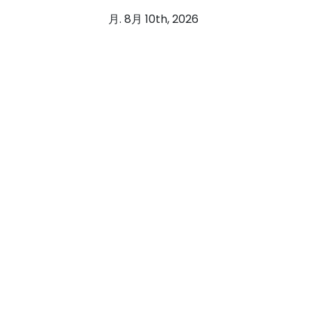
コ
月. 8月 10th, 2026
ン
テ
ン
ツ
へ
ス
キ
ッ
プ