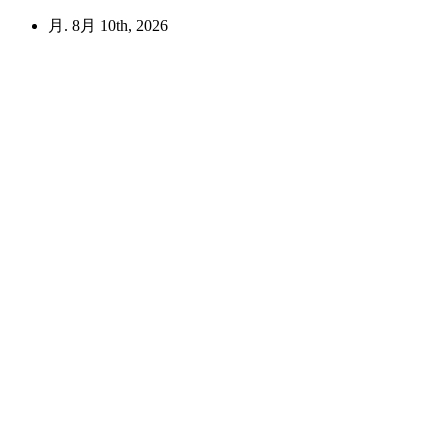
コ
月. 8月 10th, 2026
ン
テ
ン
ツ
へ
ス
キ
ッ
プ