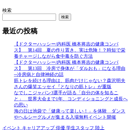
検索
検索
最近の投稿
【ドクターハッシー/内科医 橋本将吉の健康コンパ
ス】 第14回 夏の作り置き、実は危険！？時短で栄
養チャージしながら食中毒を防ぐ方法
【ドクターハッシー/内科医 橋本将吉の健康コンパ
ス】 第13回 冷房で身体が「ダルおも」になる理由
─冷房病と自律神経の話
筋トレを続ける理由は、筋肉だけじゃない？森沢明夫
さんの爆笑エッセイ『となりの筋トレ』が重版
なでしこジャパン3選手が語る「自分の体を知るこ
と」 世界大会まで1年、コンディショニングと成長へ
の思い
海の日は池袋で「健康って楽しい！」を体験 ダンス
やヘルシーグルメが集まる入場無料イベント開催
イベント
キャリアアップ
俳優
学生スタッフ
陸上