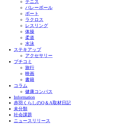
テニス
バレーボール
ボート
ラクロス
レスリング
体操
柔道
水泳
ステキアップ
アクセサリー
プチコミ
旅行
映画
書籍
コラム
健康コンパス
Information
赤羽くらしのQ＆A取材日記
未分類
社会課題
ニュースリリース