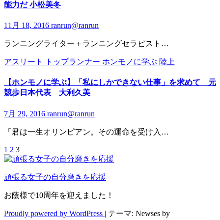
能力だ 小松美冬
11月 18, 2016
ranrun@ranrun
ランニングライター＋ランニングセラピスト…
アスリート
トップランナー
ホンモノに学ぶ
陸上
【ホンモノに学ぶ】「私にしかできない仕事」を求めて 元
競歩日本代表 大利久美
7月 29, 2016
ranrun@ranrun
「君は一生オリンピアン。その運命を受け入…
1
2
3
投
稿
頑張る女子の自分磨きを応援
の
お蔭様で10周年を迎えました！
ペ
ー
Proudly powered by WordPress
|
テーマ: Newses by