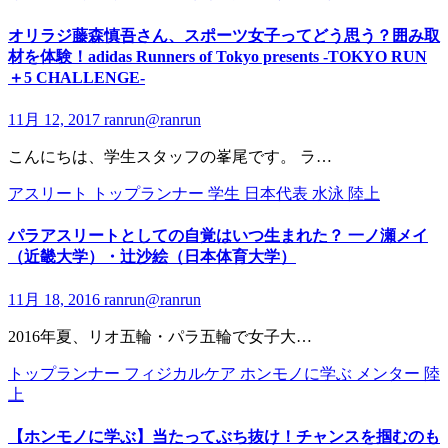
オリラジ藤森慎吾さん、スポーツ女子ってどう思う？囲み取
材を体験！adidas Runners of Tokyo presents -TOKYO RUN
＋5 CHALLENGE-
11月 12, 2017
ranrun@ranrun
こんにちは、学生スタッフの峯尾です。 ラ…
アスリート
トップランナー
学生
日本代表
水泳
陸上
パラアスリートとしての自覚はいつ生まれた？ 一ノ瀬メイ
（近畿大学）・辻沙絵（日本体育大学）
11月 18, 2016
ranrun@ranrun
2016年夏、リオ五輪・パラ五輪で女子大…
トップランナー
フィジカルケア
ホンモノに学ぶ
メンター
陸
上
【ホンモノに学ぶ】当たってぶち抜け！チャンスを掴むのも