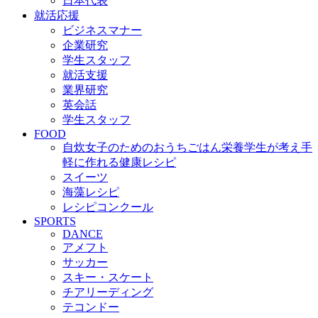
日本代表
就活応援
ビジネスマナー
企業研究
学生スタッフ
就活支援
業界研究
英会話
学生スタッフ
FOOD
自炊女子のためのおうちごはん
栄養学生が考え手
軽に作れる健康レシピ
スイーツ
海藻レシピ
レシピコンクール
SPORTS
DANCE
アメフト
サッカー
スキー・スケート
チアリーディング
テコンドー