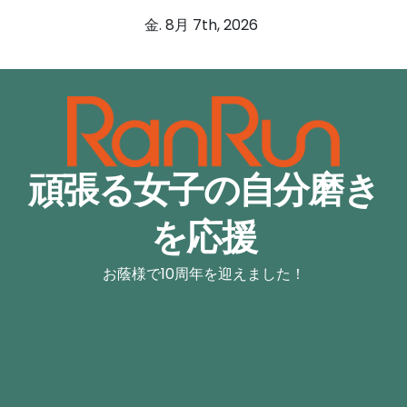
コ
金. 8月 7th, 2026
ン
テ
ン
ツ
へ
ス
頑張る女子の自分磨き
キ
ッ
を応援
プ
お蔭様で10周年を迎えました！