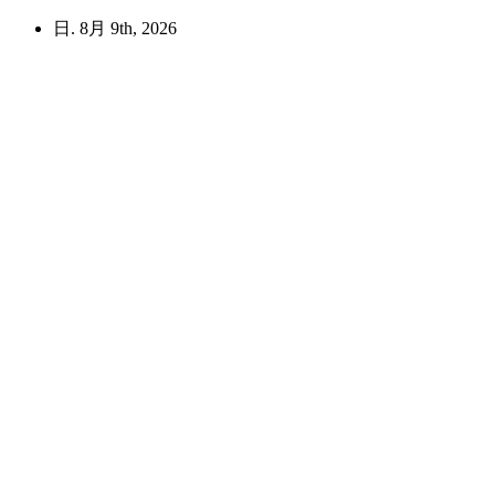
コ
日. 8月 9th, 2026
ン
テ
ン
ツ
へ
ス
キ
ッ
プ