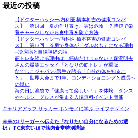
最近の投稿
【ドクターハッシー/内科医 橋本将吉の健康コンパ
ス】 第14回 夏の作り置き、実は危険！？時短で栄
養チャージしながら食中毒を防ぐ方法
【ドクターハッシー/内科医 橋本将吉の健康コンパ
ス】 第13回 冷房で身体が「ダルおも」になる理由
─冷房病と自律神経の話
筋トレを続ける理由は、筋肉だけじゃない？森沢明夫
さんの爆笑エッセイ『となりの筋トレ』が重版
なでしこジャパン3選手が語る「自分の体を知るこ
と」 世界大会まで1年、コンディショニングと成長へ
の思い
海の日は池袋で「健康って楽しい！」を体験 ダンス
やヘルシーグルメが集まる入場無料イベント開催
キャリアアップ
サッカー
ホンモノに学ぶ
ライフデザイン
未来のJリーガーへ伝えた「なりたい自分になるための選
択」 FC東京U-18で筋肉食堂特別講話