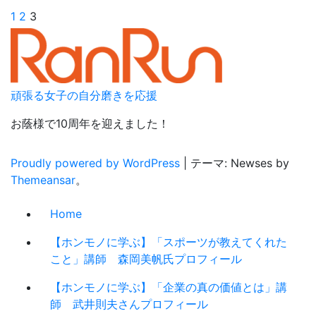
投
1
2
3
稿
の
ペ
頑張る女子の自分磨きを応援
ー
お蔭様で10周年を迎えました！
ジ
Proudly powered by WordPress
|
テーマ: Newses by
送
Themeansar
。
り
Home
【ホンモノに学ぶ】「スポーツが教えてくれた
こと」講師 森岡美帆氏プロフィール
【ホンモノに学ぶ】「企業の真の価値とは」講
師 武井則夫さんプロフィール