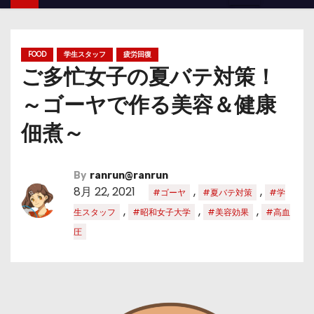
FOOD
学生スタッフ
疲労回復
ご多忙女子の夏バテ対策！
～ゴーヤで作る美容＆健康
佃煮～
By
ranrun@ranrun
8月 22, 2021
,
,
#ゴーヤ
#夏バテ対策
#学
,
,
,
生スタッフ
#昭和女子大学
#美容効果
#高血
圧