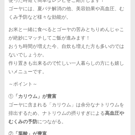
使った時短で簡単なレシピをご紹介します！
ゴーヤには、夏バテ解消の他、美容効果や高血圧、む
くみ予防など様々な効能が。
お米と一緒に食べるとゴーヤの苦みとちりめんじゃこ
が絶妙にマッチしてご飯が進みます！
おうち時間が増えた今、自炊も増えた方も多いのでは
ないでしょうか。
作り置きも出来るので忙しい一人暮らしの方にも嬉し
いメニューです。
～ポイント～
①
「カリウム」が豊富
ゴーヤに含まれる「カリウム」は余分なナトリウムを
排出するため、ナトリウムの摂りすぎによる
高血圧や
むくみの予防
につながる。
②
「葉酸」が豊富