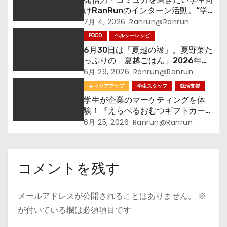
けRanRunのインターン活動。“学
びが社会に役立つ”をリアル体験。
7月 4, 2026
Ranrun@ranrun
学年なんて関係ない。今から始め
FOOD
ヘルシーレシピ
る“私らしく”成長する。
6月30日は「夏越の祓」。夏野菜た
っぷりの「夏越ごはん」2026年新
レシピ3品紹介
6月 29, 2026
Ranrun@ranrun
キャリアアップ
学生スタッフ
就活支援
学生が企業のマーケティングを体
験！『えらべるおむつギフトカー
ド』をテーマにグループインタビュ
6月 25, 2026
Ranrun@ranrun
ー
コメントを残す
メールアドレスが公開されることはありません。
※
が付いている欄は必須項目です