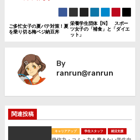
栄養学生団体【N】 スポー
投
ご多忙女子の夏バテ対策！夏
ツ女子の「補食」と「ダイエ
を乗り切る梅ベジ納豆丼
ット」
稿
ナ
By
ビ
ranrun@ranrun
ゲ
ー
シ
関連投稿
ョ
ン
キャリアアップ
学生スタッフ
就活支援
発信力・コミュ力を磨きたい学生向