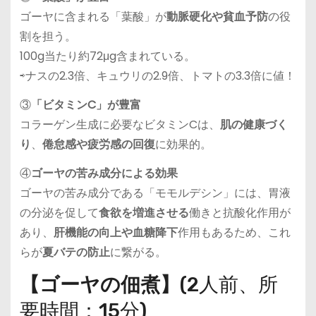
ゴーヤに含まれる「葉酸」が
動脈硬化や貧血予防
の役
割を担う。
100g当たり約72μg含まれている。
⇨ナスの2.3倍、キュウリの2.9倍、トマトの3.3倍に値！
③
「ビタミンC」が豊富
コラーゲン生成に必要なビタミンCは、
肌の健康づく
り
、
倦怠感や疲労感の回復
に効果的。
④
ゴーヤの苦み成分による効果
ゴーヤの苦み成分である「モモルデシン」には、胃液
の分泌を促して
食欲を増進させる
働きと抗酸化作用が
あり、
肝機能の向上や血糖降下
作用もあるため、これ
らが
夏バテの防止
に繋がる。
【ゴーヤの佃煮】
(2人前、所
要時間：15分)