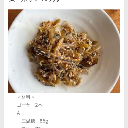
＜材料＞
ゴーヤ 2本
A
三温糖 85g