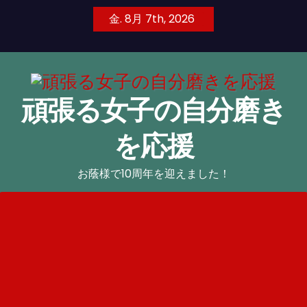
コ
金. 8月 7th, 2026
ン
テ
ン
ツ
頑張る女子の自分磨き
へ
ス
を応援
キ
ッ
お蔭様で10周年を迎えました！
プ