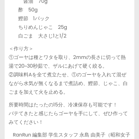
醤油 70g
酢 50g
鰹節 1パック
ちりめんじゃこ 25g
白ごま 大さじ1と1/2
＜作り方＞
①ゴーヤは種とワタを取り、2mmの長さに切って熱
湯で20~30秒茹で、ザルにあげて硬く絞る。
②調味料Aを全て煮立たせ、①のゴーヤを入れて混ぜ
ながら水気が無くなるまで煮詰め、鰹節、じゃこ、白
ごまを加えて火を止める。
所要時間はたったの15分、冷凍保存も可能です！
バテてきたと感じたらゴーヤを手にして、ぜひ作って
みてください！
RanRun 編集部 学生スタッフ 永島 由美子（昭和女子