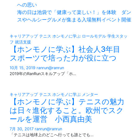
への思い
海の日は池袋で「健康って楽しい！」を体験 ダン
スやヘルシーグルメが集まる入場無料イベント開催
キャリアアップ
テニス
ホンモノに学ぶ
ロールモデル
学生スタッ
フ
就活支援
【ホンモノに学ぶ】社会人3年目
スポーツで培った力が役に立つ
10月 15, 2019
ranrun@ranrun
2019年のRanRunスキルアップ「ホ…
キャリアアップ
テニス
ホンモノに学ぶ
メンター
【ホンモノに学ぶ】テニスの魅力
は日々進化すること。欧州でスク
ールを運営 小西真由美
7月 30, 2017
ranrun@ranrun
「テニスは地球上のどこへ行っても誰とでも…