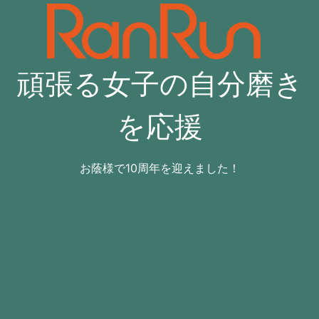
コ
ン
テ
ン
頑張る女子の自分磨き
ツ
へ
ス
を応援
キ
ッ
プ
お蔭様で10周年を迎えました！