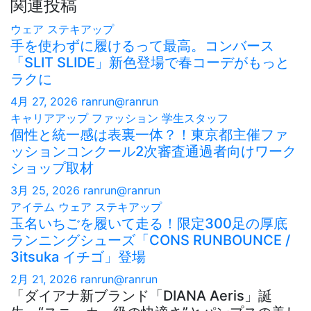
シ
関連投稿
ョ
ウェア
ステキアップ
手を使わずに履けるって最高。コンバース
ン
「SLIT SLIDE」新色登場で春コーデがもっと
ラクに
4月 27, 2026
ranrun@ranrun
キャリアアップ
ファッション
学生スタッフ
個性と統一感は表裏一体？！東京都主催ファ
ッションコンクール2次審査通過者向けワーク
ショップ取材
3月 25, 2026
ranrun@ranrun
アイテム
ウェア
ステキアップ
玉名いちごを履いて走る！限定300足の厚底
ランニングシューズ「CONS RUNBOUNCE /
3itsuka イチゴ」登場
2月 21, 2026
ranrun@ranrun
「ダイアナ新ブランド「DIANA Aeris」誕