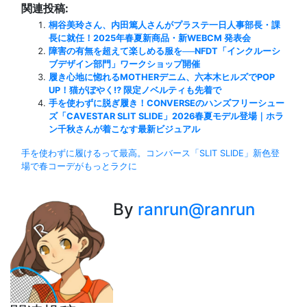
関連投稿:
桐谷美玲さん、内田篤人さんがプラステ一日人事部長・課
長に就任！2025年春夏新商品・新WEBCM 発表会
障害の有無を超えて楽しめる服を──NFDT「インクルーシ
ブデザイン部門」ワークショップ開催
履き心地に惚れるMOTHERデニム、六本木ヒルズでPOP
UP！猫がぼやく!? 限定ノベルティも先着で
手を使わずに脱ぎ履き！CONVERSEのハンズフリーシュー
ズ「CAVESTAR SLIT SLIDE」2026春夏モデル登場｜ホラ
ン千秋さんが着こなす最新ビジュアル
投
手を使わずに履けるって最高。コンバース「SLIT SLIDE」新色登
場で春コーデがもっとラクに
稿
ナ
By
ranrun@ranrun
ビ
ゲ
ー