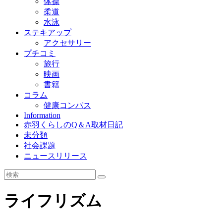
体操
柔道
水泳
ステキアップ
アクセサリー
プチコミ
旅行
映画
書籍
コラム
健康コンパス
Information
赤羽くらしのQ＆A取材日記
未分類
社会課題
ニュースリリース
ライフリズム