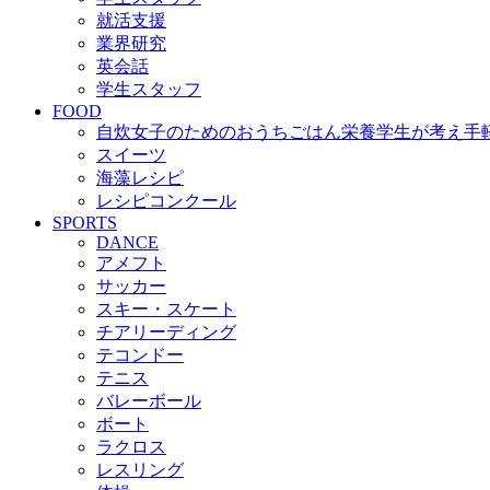
就活支援
業界研究
英会話
学生スタッフ
FOOD
自炊女子のためのおうちごはん
栄養学生が考え手
スイーツ
海藻レシピ
レシピコンクール
SPORTS
DANCE
アメフト
サッカー
スキー・スケート
チアリーディング
テコンドー
テニス
バレーボール
ボート
ラクロス
レスリング