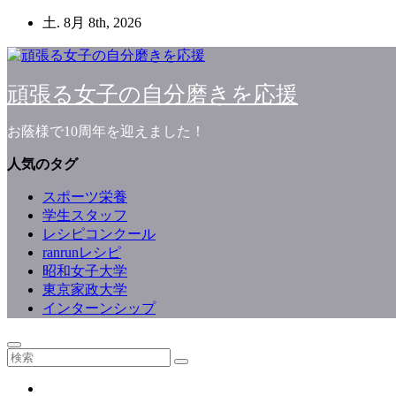
コ
土. 8月 8th, 2026
ン
テ
ン
頑張る女子の自分磨きを応援
ツ
へ
お蔭様で10周年を迎えました！
ス
キ
人気のタグ
ッ
プ
スポーツ栄養
学生スタッフ
レシピコンクール
ranrunレシピ
昭和女子大学
東京家政大学
インターンシップ