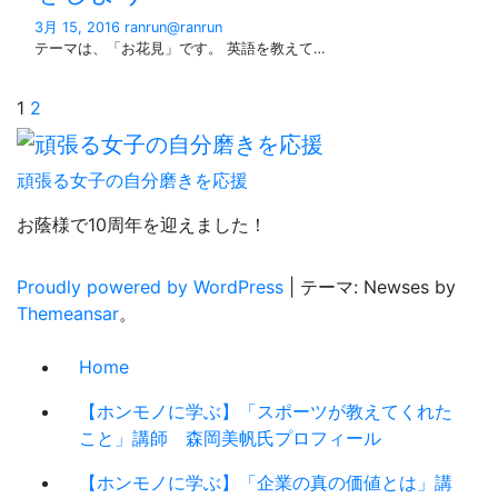
3月 15, 2016
ranrun@ranrun
テーマは、「お花見」です。 英語を教えて…
投
1
2
稿
頑張る女子の自分磨きを応援
の
お蔭様で10周年を迎えました！
ペ
ー
Proudly powered by WordPress
|
テーマ: Newses by
Themeansar
。
ジ
送
Home
り
【ホンモノに学ぶ】「スポーツが教えてくれた
こと」講師 森岡美帆氏プロフィール
【ホンモノに学ぶ】「企業の真の価値とは」講