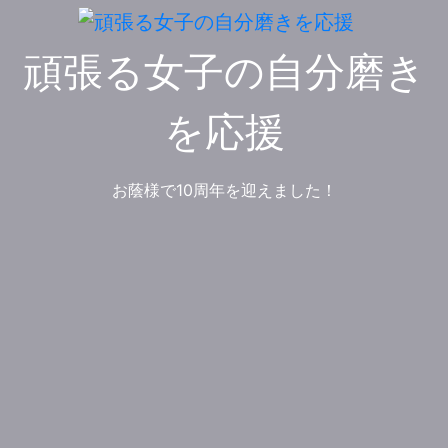
コ
ン
頑張る女子の自分磨き
テ
ン
ツ
を応援
へ
ス
キ
お蔭様で10周年を迎えました！
ッ
プ