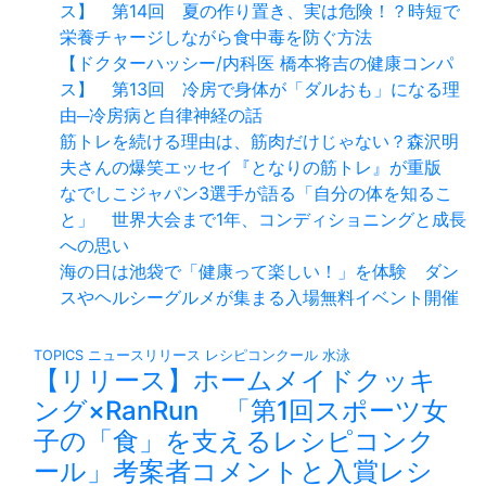
ス】 第14回 夏の作り置き、実は危険！？時短で
栄養チャージしながら食中毒を防ぐ方法
【ドクターハッシー/内科医 橋本将吉の健康コンパ
ス】 第13回 冷房で身体が「ダルおも」になる理
由─冷房病と自律神経の話
筋トレを続ける理由は、筋肉だけじゃない？森沢明
夫さんの爆笑エッセイ『となりの筋トレ』が重版
なでしこジャパン3選手が語る「自分の体を知るこ
と」 世界大会まで1年、コンディショニングと成長
への思い
海の日は池袋で「健康って楽しい！」を体験 ダン
スやヘルシーグルメが集まる入場無料イベント開催
TOPICS
ニュースリリース
レシピコンクール
水泳
【リリース】ホームメイドクッキ
ング×RanRun 「第1回スポーツ女
子の「食」を支えるレシピコンク
ール」考案者コメントと入賞レシ