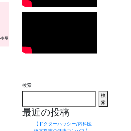
い冬場
検索
検
索
最近の投稿
【ドクターハッシー/内科医
橋本将吉の健康コンパス】