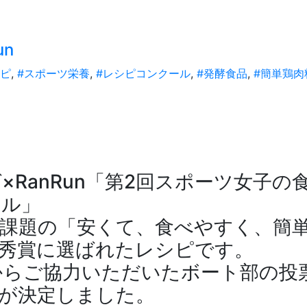
un
シピ
,
#スポーツ栄養
,
#レシピコンクール
,
#発酵食品
,
#簡単鶏肉
RanRun「第2回スポーツ女子の
ール」
課題の「安くて、食べやすく、簡
秀賞に選ばれたレシピです。
からご協力いただいたボート部の投
が決定しました。