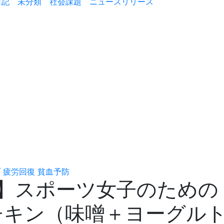
日記
未分類
社会課題
ニュースリリース
プ
疲労回復
貧血予防
】スポーツ女子のための「“
チキン（味噌＋ヨーグル