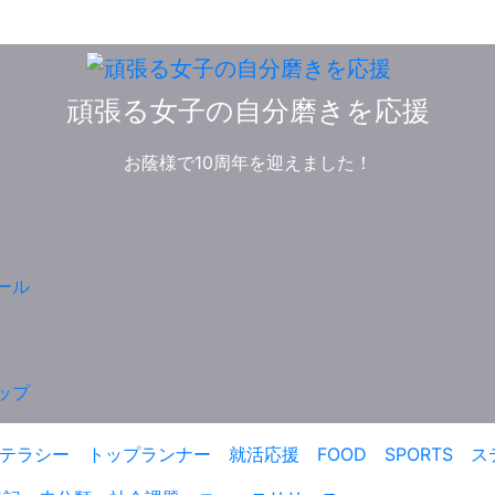
頑張る女子の自分磨きを応援
お蔭様で10周年を迎えました！
ール
ップ
テラシー
トップランナー
就活応援
FOOD
SPORTS
ス