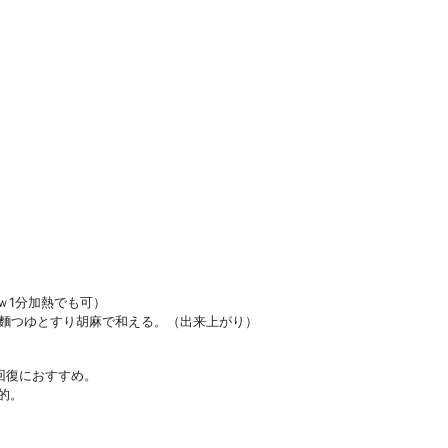
ｗ1分加熱でも可）
麵つゆとすり胡麻で和える。（出来上がり）
回復におすすめ。
的。