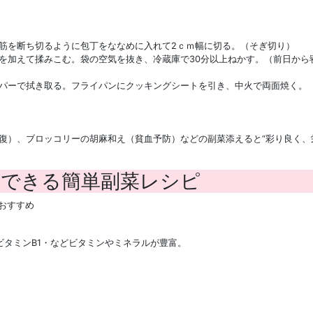
筋を断ち切るように包丁をななめに入れて2ｃｍ幅に切る。（そぎ切り）
を加えて揉みこむ。袋の空気を抜き、冷蔵庫で30分以上ねかす。（前日から
パーで拭き取る。フライパンにクッキングシートを引き、中火で両面焼く。
復）、ブロッコリーの胡麻和え（貧血予防）などの副菜添えると“彩り良く、
にできる簡単副菜レシピ
おすすめ
ビタミンB1・などビタミンやミネラルが豊富。