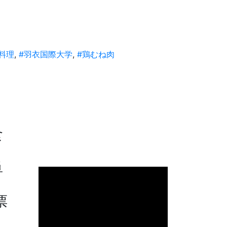
料理
,
#羽衣国際大学
,
#鶏むね肉
食
単
票