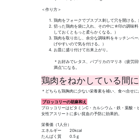
＜作り方＞
鶏肉をフォークでブスブス刺して穴を開ける。
切った鶏肉を袋に入れ、その中に☆印の調味料
しておくともっと柔らかくなる。）
鶏肉を取り出し、余分な調味料をキッチンペー
げやすいので気を付ける。）
お皿に盛り付けて出来上がり。
＊お好みでレタス、パプリカのマリネ（疲労回
満点”になる。
鶏肉をねかしている間
＊どちらも鶏胸肉に少ない栄養素を補い、食べ合せに
ブロッコリーの胡麻和え
ブロッコリーはビタミンⅭ・カルシウム・鉄・葉酸・
女性アスリートに多い貧血の予防に効果的。
栄養価（1人分）
エネルギー 20kcal
たんぱく質 0.5ｇ