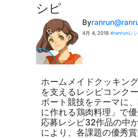
シピ
By
ranrun@ranr
4月 4, 2018
#ranrunレ
ホームメイドクッキング×
を支えるレシピコンク
ボート競技をテーマに、
に作れる鶏肉料理」で優
応募レシピ32作品の中
により、各課題の優秀賞