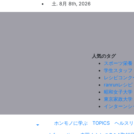
コ
土. 8月 8th, 2026
ン
テ
ン
ツ
へ
ス
キ
人気のタグ
ッ
スポーツ栄養
プ
学生スタッフ
レシピコンク
ranrunレシピ
昭和女子大学
東京家政大学
インターンシ
ホンモノに学ぶ
TOPICS
ヘルスリ