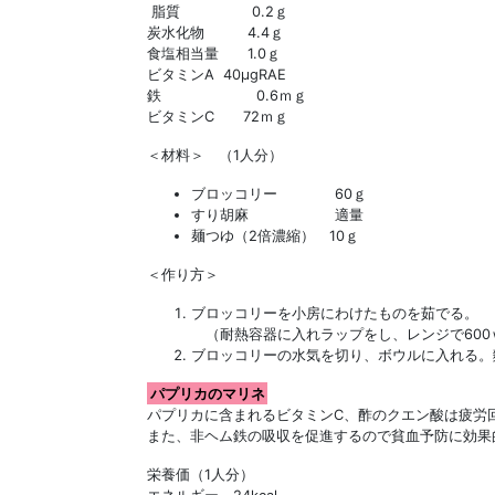
脂質 0.2ｇ
炭水化物 4.4ｇ
食塩相当量 1.0ｇ
ビタミンA 40μgRAE
鉄 0.6ｍｇ
ビタミンC 72ｍｇ
＜材料＞ （1人分）
ブロッコリー 60ｇ
すり胡麻 適量
麺つゆ（2倍濃縮） 10ｇ
＜作り方＞
ブロッコリーを小房にわけたものを茹でる。
（耐熱容器に入れラップをし、レンジで600
ブロッコリーの水気を切り、ボウルに入れる。
パプリカのマリネ
パプリカに含まれるビタミンC、酢のクエン酸は疲労
また、非ヘム鉄の吸収を促進するので貧血予防に効果
栄養価（1人分）