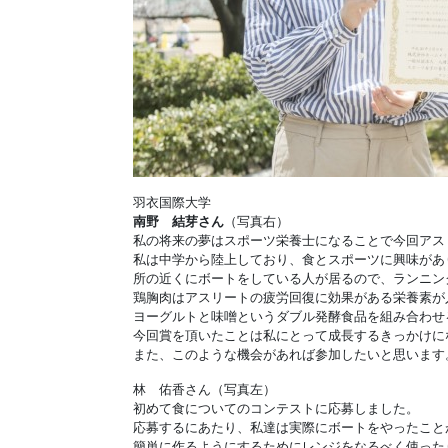
羽衣国際大学
南野 結芽さん
（写真右）
私の将来の夢はスポーツ栄養士になることで今回アス
私は中学から陸上しており、食とスポーツに興味があ
所の近くにボートをしている人が居るので、ランニン
鶏胸肉はアスリートの疲労回復に効果がある栄養素が
ヨーグルトと味噌というダブル発酵食品を組み合わせ
今回賞を頂いたことは私にとって成長するきっかけに
また、このような機会があれば参加したいと思います
林 佑香さん（写真左）
初めて食についてのコンテストに応募しました。
応募するにあたり、私達は実際にボートをやったこと
簡単に作るようにするためにレンジをなるべく使った