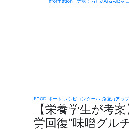
Information
赤羽くらしのQ＆A取材
FOOD
ボート
レシピコンクール
免疫力アッ
【栄養学生が考案
労回復”味噌グル