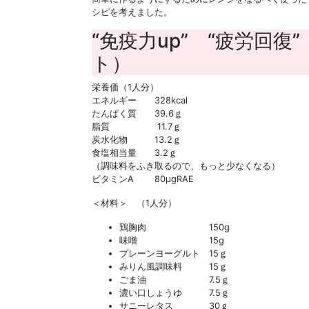
シピを考えました。
“免疫力up” “疲労回
ト）
栄養価（1人分）
エネルギー 328kcal
たんぱく質 39.6ｇ
脂質 11.7ｇ
炭水化物 13.2ｇ
食塩相当量 3.2ｇ
（調味料をふき取るので、もっと少なくなる）
ビタミンA 80μgRAE
＜材料＞ （1人分）
鶏胸肉 150g
味噌 15g
プレーンヨーグルト 15ｇ
みりん風調味料 15ｇ
ごま油 7.5ｇ
濃い口しょうゆ 7.5ｇ
サニーレタス 30ｇ