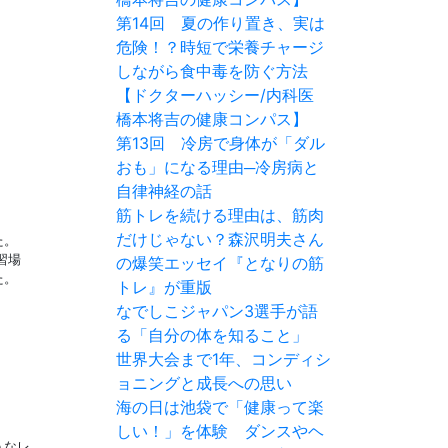
第14回 夏の作り置き、実は
危険！？時短で栄養チャージ
しながら食中毒を防ぐ方法
【ドクターハッシー/内科医
橋本将吉の健康コンパス】
第13回 冷房で身体が「ダル
おも」になる理由─冷房病と
自律神経の話
筋トレを続ける理由は、筋肉
だけじゃない？森沢明夫さん
た。
習場
の爆笑エッセイ『となりの筋
た。
トレ』が重版
なでしこジャパン3選手が語
る「自分の体を知ること」
世界大会まで1年、コンディシ
ョニングと成長への思い
海の日は池袋で「健康って楽
しい！」を体験 ダンスやヘ
うなレ