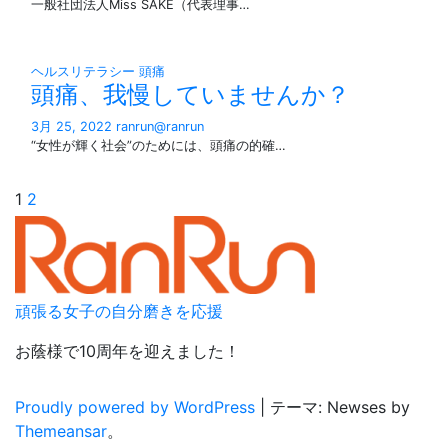
一般社団法人Miss SAKE（代表理事…
ヘルスリテラシー
頭痛
頭痛、我慢していませんか？
3月 25, 2022
ranrun@ranrun
“女性が輝く社会”のためには、頭痛の的確…
投
1
2
稿
の
ペ
頑張る女子の自分磨きを応援
ー
お蔭様で10周年を迎えました！
ジ
Proudly powered by WordPress
|
テーマ: Newses by
送
Themeansar
。