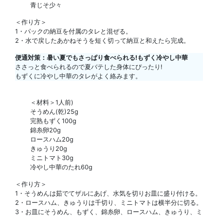
青じそ少々
＜作り方＞
1・パックの納豆を付属のタレと混ぜる。
2・水で戻したあかねそうを短く切って納豆と和えたら完成。
便通対策：暑い夏でもさっぱり食べられる!もずく冷やし中華
ささっと食べられるので夏バテした身体にぴったり!
もずくに冷やし中華のタレがよく絡みます。
＜材料＞1人前)
そうめん(乾)25g
完熟もずく100g
錦糸卵20g
ロースハム20g
きゅうり20g
ミニトマト30g
冷やし中華のたれ60g
＜作り方＞
1・そうめんは茹でてザルにあげ、水気を切りお皿に盛り付ける。
2・ロースハム、きゅうりは千切り、ミニトマトは横半分に切る。
3・お皿にそうめん、もずく、錦糸卵、ロースハム、きゅうり、ミ