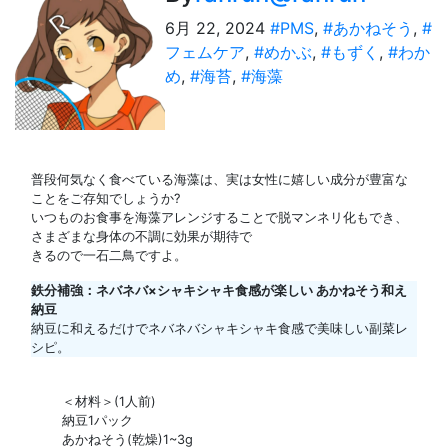
6月 22, 2024
#PMS
,
#あかねそう
,
#
フェムケア
,
#めかぶ
,
#もずく
,
#わか
め
,
#海苔
,
#海藻
普段何気なく食べている海藻は、実は女性に嬉しい成分が豊富な
ことをご存知でしょうか?
いつものお食事を海藻アレンジすることで脱マンネリ化もでき、
さまざまな身体の不調に効果が期待で
きるので一石二鳥ですよ。
鉄分補強：ネバネバ×シャキシャキ食感が楽しい あかねそう和え
納豆
納豆に和えるだけでネバネバシャキシャキ食感で美味しい副菜レ
シピ。
＜材料＞(1人前)
納豆1パック
あかねそう(乾燥)1~3g