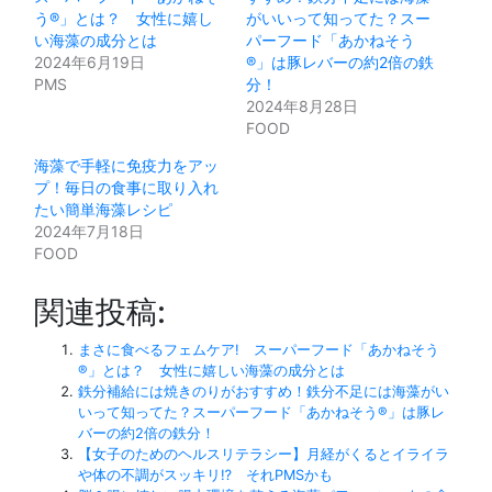
う®」とは？ 女性に嬉し
がいいって知ってた？スー
い海藻の成分とは
パーフード「あかねそう
2024年6月19日
®」は豚レバーの約2倍の鉄
PMS
分！
2024年8月28日
FOOD
海藻で手軽に免疫力をアッ
プ！毎日の食事に取り入れ
たい簡単海藻レシピ
2024年7月18日
FOOD
関連投稿:
まさに食べるフェムケア! スーパーフード「あかねそう
®」とは？ 女性に嬉しい海藻の成分とは
鉄分補給には焼きのりがおすすめ！鉄分不足には海藻がい
いって知ってた？スーパーフード「あかねそう®」は豚レ
バーの約2倍の鉄分！
【女子のためのヘルスリテラシー】月経がくるとイライラ
や体の不調がスッキリ⁉ それPMSかも