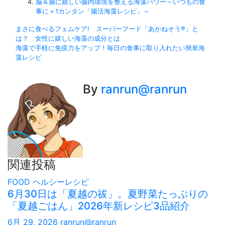
脳＆腸に嬉しい腸内環境を整える海藻パワー～いつもの食
事に＋1カンタン「腸活海藻レシピ」～
投
まさに食べるフェムケア! スーパーフード「あかねそう®」と
は？ 女性に嬉しい海藻の成分とは
稿
海藻で手軽に免疫力をアップ！毎日の食事に取り入れたい簡単海
藻レシピ
ナ
ビ
By
ranrun@ranrun
ゲ
ー
シ
ョ
関連投稿
ン
FOOD
ヘルシーレシピ
6月30日は「夏越の祓」。夏野菜たっぷりの
「夏越ごはん」2026年新レシピ3品紹介
6月 29, 2026
ranrun@ranrun