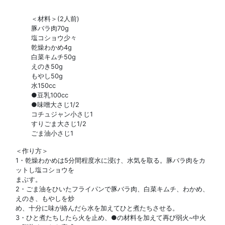
＜材料＞(2人前)
豚バラ肉70g
塩コショウ少々
乾燥わかめ4g
白菜キムチ50g
えのき50g
もやし50g
水150cc
●豆乳100cc
●味噌大さじ1/2
コチュジャン小さじ1
すりごま大さじ1/2
ごま油小さじ1
＜作り方＞
1・乾燥わかめは5分間程度水に浸け、水気を取る。豚バラ肉をカ
ットし塩コショウを
まぶす。
2・ごま油をひいたフライパンで豚バラ肉、白菜キムチ、わかめ、
えのき、もやしを炒
め、十分に味が絡んだら水を加えてひと煮たちさせる。
3・ひと煮たちしたら火を止め、●の材料を加えて再び弱火~中火