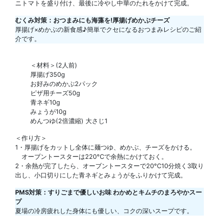
ニトマトを盛り付け、最後に冷やし中華のたれをかけて完成。
むくみ対策：おつまみにも海藻を!厚揚げめかぶチーズ
厚揚げ×めかぶの新食感♪簡単でクセになるおつまみレシピのご紹
介です。
＜材料＞(2人前)
厚揚げ350g
お好みのめかぶ2パック
ピザ用チーズ50g
青ネギ10g
みょうが10g
めんつゆ(2倍濃縮) 大さじ1
＜作り方＞
1・厚揚げをカットし全体に麺つゆ、めかぶ、チーズをかける。
オーブントースターは220°Cで余熱にかけておく。
2・余熱が完了したら、オーブントースターで20°C10分焼く3取り
出し、小口切りにした青ネギとみょうがをふりかけて完成。
PMS対策：すりごまで優しいお味 わかめとキムチのまろやかスー
プ
夏場の冷房疲れした身体にも優しい、コクの深いスープです。