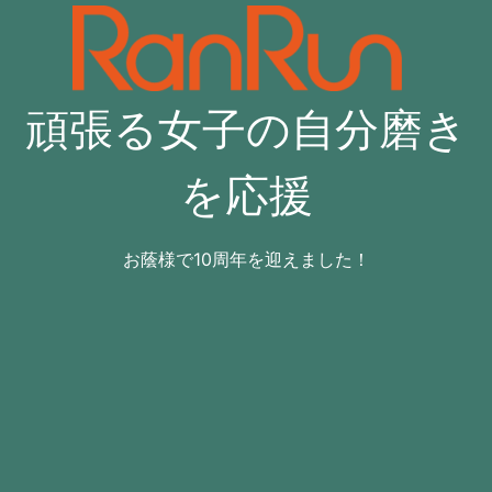
コ
ン
テ
ン
頑張る女子の自分磨き
ツ
へ
ス
を応援
キ
ッ
プ
お蔭様で10周年を迎えました！