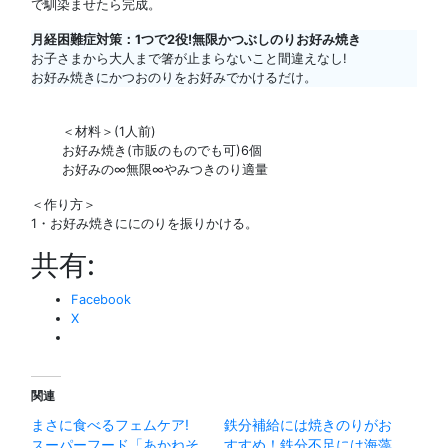
で馴染ませたら完成。
月経困難症対策：1つで2役!無限かつぶしのりお好み焼き
お子さまから大人まで箸が止まらないこと間違えなし!
お好み焼きにかつおのりをお好みでかけるだけ。
＜材料＞(1人前)
お好み焼き(市販のものでも可)6個
お好みの∞無限∞やみつきのり適量
＜作り方＞
1・お好み焼きににのりを振りかける。
共有:
Facebook
X
関連
まさに食べるフェムケア!
鉄分補給には焼きのりがお
スーパーフード「あかねそ
すすめ！鉄分不足には海藻